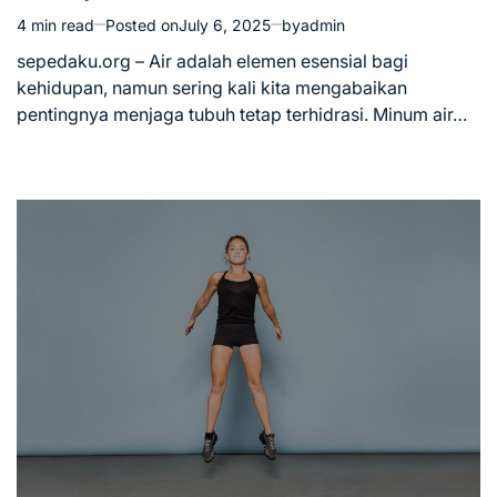
4 min read
Posted on
July 6, 2025
by
admin
Estimated
read
sepedaku.org – Air adalah elemen esensial bagi
time
kehidupan, namun sering kali kita mengabaikan
pentingnya menjaga tubuh tetap terhidrasi. Minum air…