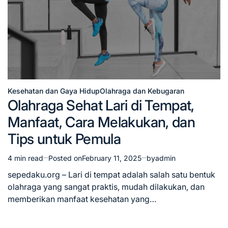
Kesehatan dan Gaya Hidup
Olahraga dan Kebugaran
Posted
Olahraga Sehat Lari di Tempat,
in
Manfaat, Cara Melakukan, dan
Tips untuk Pemula
4 min read
Posted on
February 11, 2025
by
admin
Estimated
read
sepedaku.org – Lari di tempat adalah salah satu bentuk
time
olahraga yang sangat praktis, mudah dilakukan, dan
memberikan manfaat kesehatan yang…