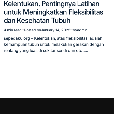
Kelentukan, Pentingnya Latihan
in
untuk Meningkatkan Fleksibilitas
dan Kesehatan Tubuh
4 min read
Posted on
January 14, 2025
by
admin
Estimated
read
sepedaku.org – Kelentukan, atau fleksibilitas, adalah
time
kemampuan tubuh untuk melakukan gerakan dengan
rentang yang luas di sekitar sendi dan otot.…