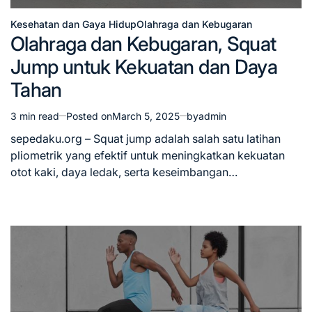
Kesehatan dan Gaya Hidup
Olahraga dan Kebugaran
Posted
Olahraga dan Kebugaran, Squat
in
Jump untuk Kekuatan dan Daya
Tahan
3 min read
Posted on
March 5, 2025
by
admin
Estimated
read
sepedaku.org – Squat jump adalah salah satu latihan
time
pliometrik yang efektif untuk meningkatkan kekuatan
otot kaki, daya ledak, serta keseimbangan…