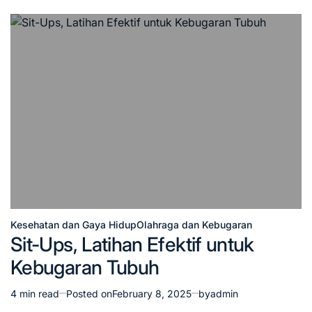
Kesehatan dan Gaya Hidup
Olahraga dan Kebugaran
Posted
Sit-Ups, Latihan Efektif untuk
in
Kebugaran Tubuh
4 min read
Posted on
February 8, 2025
by
admin
Estimated