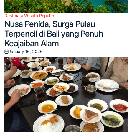
Destinasi Wisata Populer
Posted
Nusa Penida, Surga Pulau
in
Terpencil di Bali yang Penuh
Keajaiban Alam
January 16, 2026
Posted
on