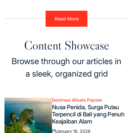
on
by
Read More
Content Showcase
Browse through our articles in
a sleek, organized grid
Destinasi Wisata Populer
Posted
Nusa Penida, Surga Pulau
in
Terpencil di Bali yang Penuh
Keajaiban Alam
January 16, 2026