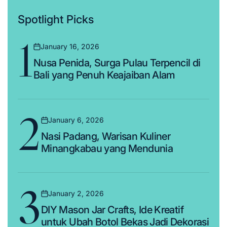
Spotlight Picks
1
January 16, 2026
Posted
Nusa Penida, Surga Pulau Terpencil di
on
Bali yang Penuh Keajaiban Alam
2
January 6, 2026
Posted
Nasi Padang, Warisan Kuliner
on
Minangkabau yang Mendunia
3
January 2, 2026
Posted
DIY Mason Jar Crafts, Ide Kreatif
on
untuk Ubah Botol Bekas Jadi Dekorasi