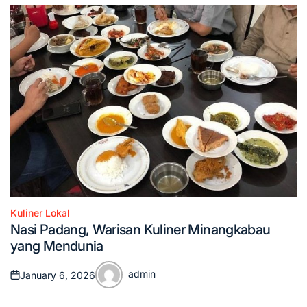
Kuliner Lokal
Posted
Nasi Padang, Warisan Kuliner Minangkabau
in
yang Mendunia
admin
January 6, 2026
Posted
Posted
on
by