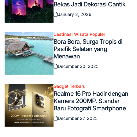
Bekas Jadi Dekorasi Cantik
January 2, 2026
Posted
on
Destinasi Wisata Populer
Posted
Bora Bora, Surga Tropis di
in
Pasifik Selatan yang
Menawan
December 30, 2025
Posted
on
Gadget Terbaru
Posted
Realme 16 Pro Hadir dengan
in
Kamera 200MP, Standar
Baru Fotografi Smartphone
December 27, 2025
Posted
on