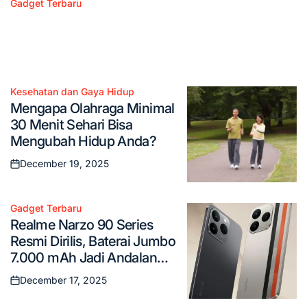
Gadget Terbaru
Posted
Xiaomi Redmi Note 15 Series Meluncur Global,
in
Ini Spesifikasinya
December 20, 2025
Posted
on
Kesehatan dan Gaya Hidup
Posted
Mengapa Olahraga Minimal
in
30 Menit Sehari Bisa
Mengubah Hidup Anda?
December 19, 2025
Posted
on
Gadget Terbaru
Posted
Realme Narzo 90 Series
in
Resmi Dirilis, Baterai Jumbo
7.000 mAh Jadi Andalan
Utama
December 17, 2025
Posted
on