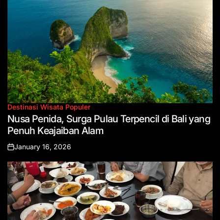
Destinasi Wisata Populer
Posted
Nusa Penida, Surga Pulau Terpencil di Bali yang
in
Penuh Keajaiban Alam
January 16, 2026
Posted
on