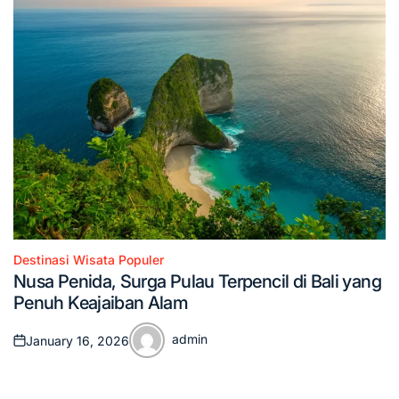
Destinasi Wisata Populer
Posted
Nusa Penida, Surga Pulau Terpencil di Bali yang
in
Penuh Keajaiban Alam
admin
January 16, 2026
Posted
Posted
on
by