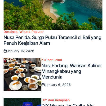
Destinasi Wisata Populer
Posted
Nusa Penida, Surga Pulau Terpencil di Bali yang
in
Penuh Keajaiban Alam
January 16, 2026
Posted
on
Kuliner Lokal
Posted
Nasi Padang, Warisan Kuliner
in
Minangkabau yang
Mendunia
January 6, 2026
Posted
on
DIY dan Kerajinan
Posted
DIY Mason Jar Crafts, Ide