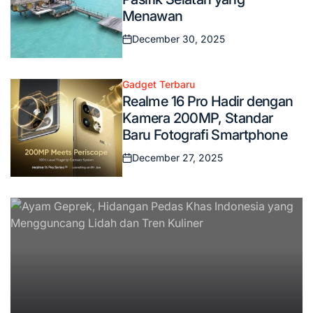
Menawan
December 30, 2025
Posted
on
Gadget Terbaru
Posted
Realme 16 Pro Hadir dengan
in
Kamera 200MP, Standar
Baru Fotografi Smartphone
December 27, 2025
Posted
on