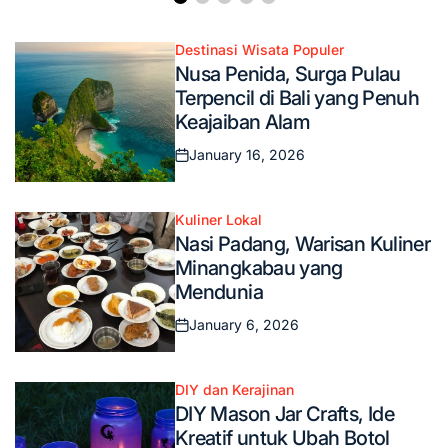
Destinasi Wisata Populer
Posted
Nusa Penida, Surga Pulau
in
Terpencil di Bali yang Penuh
Keajaiban Alam
January 16, 2026
Posted
on
Kuliner Lokal
Posted
Nasi Padang, Warisan Kuliner
in
Minangkabau yang
Mendunia
January 6, 2026
Posted
on
DIY dan Kerajinan
Posted
DIY Mason Jar Crafts, Ide
in
Kreatif untuk Ubah Botol