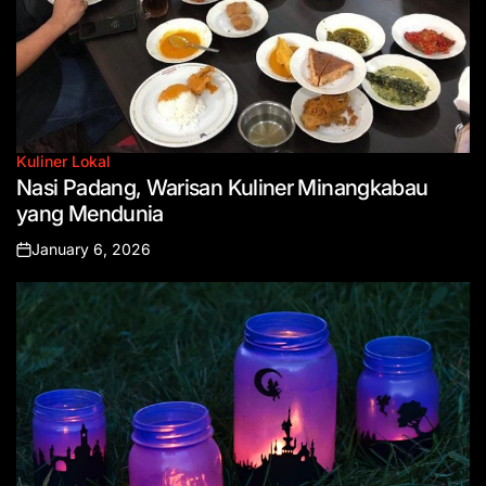
Kuliner Lokal
Posted
Nasi Padang, Warisan Kuliner Minangkabau
in
yang Mendunia
January 6, 2026
Posted
on