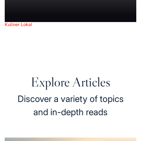
Kuliner Lokal
Posted
Ayam Geprek, Hidangan Pedas Khas Indonesia
in
yang Mengguncang Lidah dan Tren Kuliner
December 26, 2025
Posted
on
Explore Articles
Discover a variety of topics
and in-depth reads