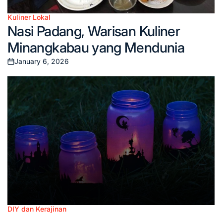
Kuliner Lokal
Posted
Nasi Padang, Warisan Kuliner
in
Minangkabau yang Mendunia
January 6, 2026
Posted
on
DIY dan Kerajinan
Posted
DIY Mason Jar Crafts, Ide Kreatif untuk Ubah