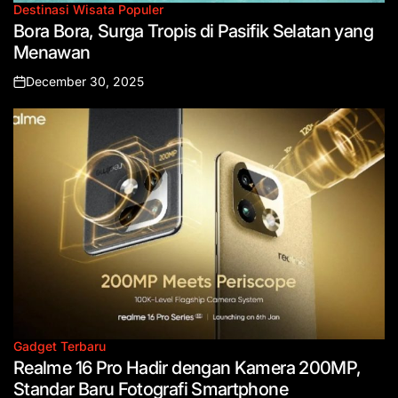
Destinasi Wisata Populer
Posted
Bora Bora, Surga Tropis di Pasifik Selatan yang
in
Menawan
December 30, 2025
Posted
on
Gadget Terbaru
Posted
Realme 16 Pro Hadir dengan Kamera 200MP,
in
Standar Baru Fotografi Smartphone