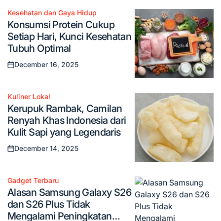
Kesehatan dan Gaya Hidup
Posted
Konsumsi Protein Cukup
in
Setiap Hari, Kunci Kesehatan
Tubuh Optimal
December 16, 2025
Posted
on
Kuliner Lokal
Posted
Kerupuk Rambak, Camilan
in
Renyah Khas Indonesia dari
Kulit Sapi yang Legendaris
December 14, 2025
Posted
on
Gadget Terbaru
Posted
Alasan Samsung Galaxy S26
in
dan S26 Plus Tidak
Mengalami Peningkatan