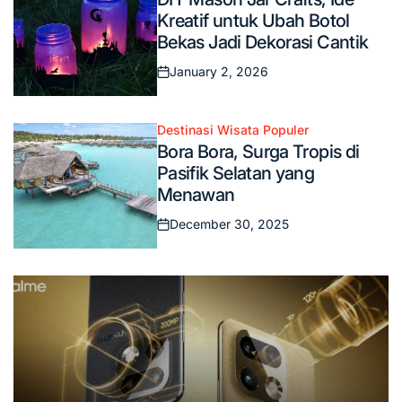
in
Kreatif untuk Ubah Botol
Bekas Jadi Dekorasi Cantik
January 2, 2026
Posted
on
Destinasi Wisata Populer
Posted
Bora Bora, Surga Tropis di
in
Pasifik Selatan yang
Menawan
December 30, 2025
Posted
on