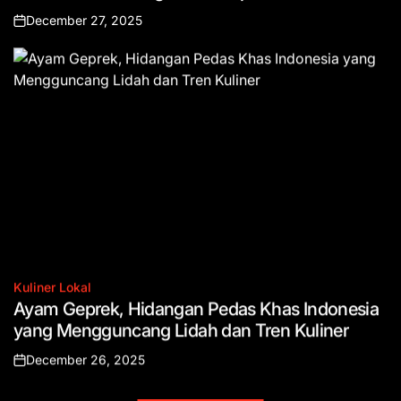
December 27, 2025
Posted
on
Kuliner Lokal
Posted
Ayam Geprek, Hidangan Pedas Khas Indonesia
in
yang Mengguncang Lidah dan Tren Kuliner
December 26, 2025
Posted
on