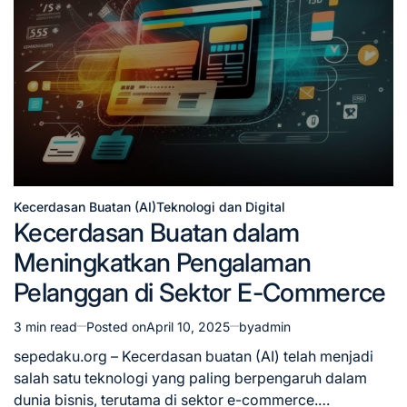
Kecerdasan Buatan (AI)
Teknologi dan Digital
Posted
Kecerdasan Buatan dalam
in
Meningkatkan Pengalaman
Pelanggan di Sektor E-Commerce
3 min read
Posted on
April 10, 2025
by
admin
Estimated
read
sepedaku.org – Kecerdasan buatan (AI) telah menjadi
time
salah satu teknologi yang paling berpengaruh dalam
dunia bisnis, terutama di sektor e-commerce.…