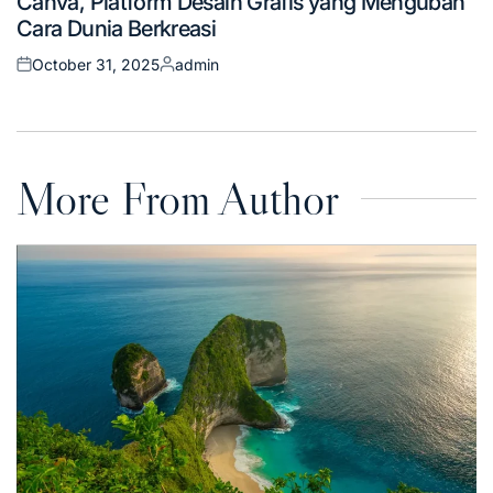
Canva, Platform Desain Grafis yang Mengubah
in
Cara Dunia Berkreasi
October 31, 2025
admin
Posted
Posted
on
by
More From Author