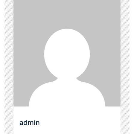
admin