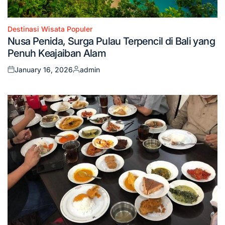
Destinasi Wisata Populer
Posted
Nusa Penida, Surga Pulau Terpencil di Bali yang
in
Penuh Keajaiban Alam
January 16, 2026
admin
Posted
Posted
on
by