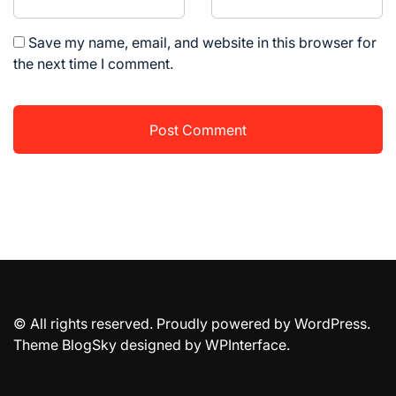
Save my name, email, and website in this browser for
the next time I comment.
© All rights reserved. Proudly powered by WordPress.
Theme BlogSky designed by
WPInterface
.