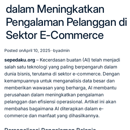
dalam Meningkatkan
Pengalaman Pelanggan di
Sektor E-Commerce
Posted on
April 10, 2025
by
admin
sepedaku.org
– Kecerdasan buatan (AI) telah menjadi
salah satu teknologi yang paling berpengaruh dalam
dunia bisnis, terutama di sektor e-commerce. Dengan
kemampuannya untuk menganalisis data besar dan
memberikan wawasan yang berharga, AI membantu
perusahaan dalam meningkatkan pengalaman
pelanggan dan efisiensi operasional. Artikel ini akan
membahas bagaimana AI diterapkan dalam e-
commerce dan manfaat yang dihasilkannya.