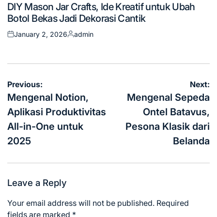
DIY Mason Jar Crafts, Ide Kreatif untuk Ubah
in
Botol Bekas Jadi Dekorasi Cantik
January 2, 2026
admin
Posted
Posted
on
by
Post
Previous:
Next:
navigation
Mengenal Notion,
Mengenal Sepeda
Aplikasi Produktivitas
Ontel Batavus,
All-in-One untuk
Pesona Klasik dari
2025
Belanda
Leave a Reply
Your email address will not be published.
Required
fields are marked
*