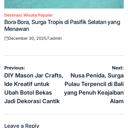
Destinasi Wisata Populer
Posted
Bora Bora, Surga Tropis di Pasifik Selatan yang
in
Menawan
December 30, 2025
admin
Posted
Posted
on
by
Post
Previous:
Next:
navigation
DIY Mason Jar Crafts,
Nusa Penida, Surga
Ide Kreatif untuk
Pulau Terpencil di Bali
Ubah Botol Bekas
yang Penuh Keajaiban
Jadi Dekorasi Cantik
Alam
Leave a Reply