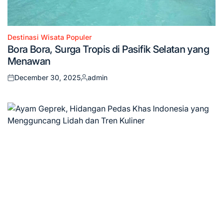
Destinasi Wisata Populer
Posted
Bora Bora, Surga Tropis di Pasifik Selatan yang
in
Menawan
December 30, 2025
admin
Posted
Posted
on
by