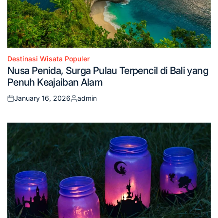
Destinasi Wisata Populer
Posted
Nusa Penida, Surga Pulau Terpencil di Bali yang
in
Penuh Keajaiban Alam
January 16, 2026
admin
Posted
Posted
on
by