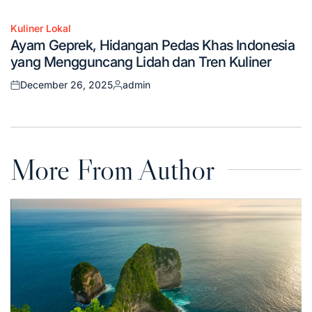
Kuliner Lokal
Posted
Ayam Geprek, Hidangan Pedas Khas Indonesia
in
yang Mengguncang Lidah dan Tren Kuliner
December 26, 2025
admin
Posted
Posted
on
by
More From Author