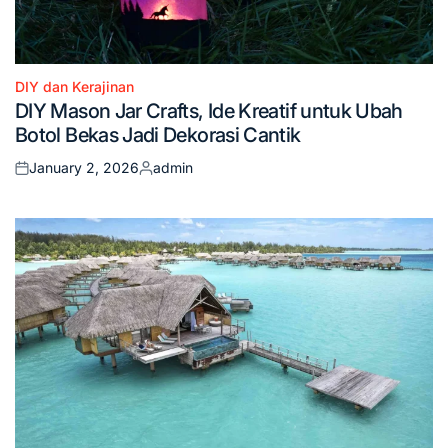
DIY dan Kerajinan
Posted
DIY Mason Jar Crafts, Ide Kreatif untuk Ubah
in
Botol Bekas Jadi Dekorasi Cantik
January 2, 2026
admin
Posted
Posted
on
by