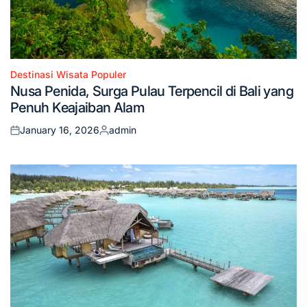
Destinasi Wisata Populer
Posted
Nusa Penida, Surga Pulau Terpencil di Bali yang
in
Penuh Keajaiban Alam
January 16, 2026
admin
Posted
Posted
on
by