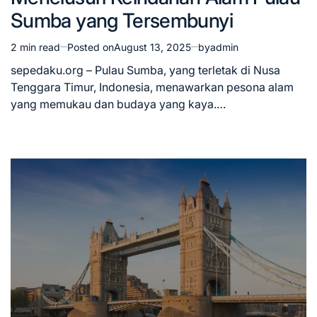
Sumba yang Tersembunyi
2 min read
Posted on
August 13, 2025
by
admin
Estimated
read
sepedaku.org – Pulau Sumba, yang terletak di Nusa
time
Tenggara Timur, Indonesia, menawarkan pesona alam
yang memukau dan budaya yang kaya.…