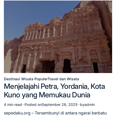
Destinasi Wisata Populer
Travel dan Wisata
Posted
Menjelajahi Petra, Yordania, Kota
in
Kuno yang Memukau Dunia
4 min read
Posted on
September 26, 2025
by
admin
Estimated
read
sepedaku.org – Tersembunyi di antara ngarai berbatu