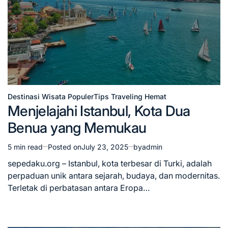
Destinasi Wisata Populer
Tips Traveling Hemat
Posted
Menjelajahi Istanbul, Kota Dua
in
Benua yang Memukau
5 min read
Posted on
July 23, 2025
by
admin
Estimated
read
sepedaku.org – Istanbul, kota terbesar di Turki, adalah
time
perpaduan unik antara sejarah, budaya, dan modernitas.
Terletak di perbatasan antara Eropa…