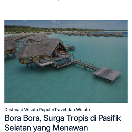
Destinasi Wisata Populer
Travel dan Wisata
Posted
Bora Bora, Surga Tropis di Pasifik
in
Selatan yang Menawan