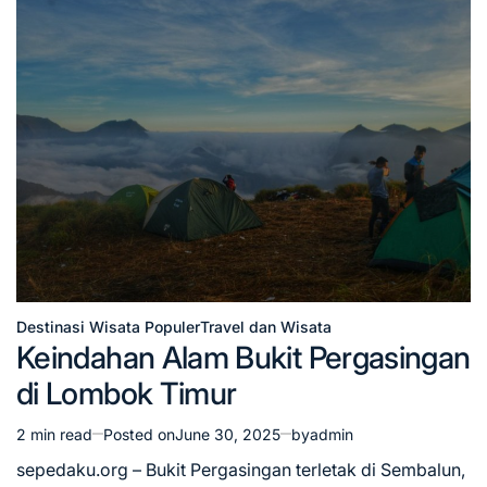
Destinasi Wisata Populer
Travel dan Wisata
Posted
Keindahan Alam Bukit Pergasingan
in
di Lombok Timur
2 min read
Posted on
June 30, 2025
by
admin
Estimated
read
sepedaku.org – Bukit Pergasingan terletak di Sembalun,