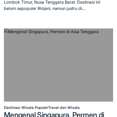
time
Lombok Timur, Nusa Tenggara Barat. Destinasi ini
belum sepopuler Rinjani, namun justru di…
Destinasi Wisata Populer
Travel dan Wisata
Posted
Mengenal Singapura, Permen di
in