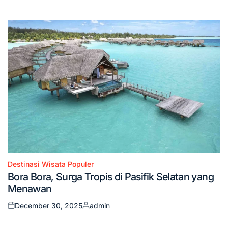
on
by
Destinasi Wisata Populer
Posted
Bora Bora, Surga Tropis di Pasifik Selatan yang
in
Menawan
December 30, 2025
admin
Posted
Posted
on
by