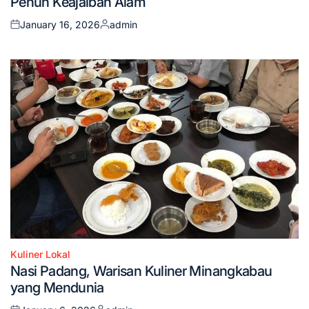
Penuh Keajaiban Alam
January 16, 2026
admin
Posted
Posted
on
by
Kuliner Lokal
Posted
Nasi Padang, Warisan Kuliner Minangkabau
in
yang Mendunia