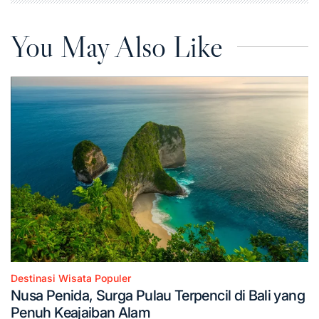
You May Also Like
Destinasi Wisata Populer
Posted
Nusa Penida, Surga Pulau Terpencil di Bali yang
in
Penuh Keajaiban Alam