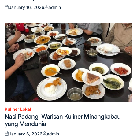
January 16, 2026
admin
Posted
Posted
on
by
Kuliner Lokal
Posted
Nasi Padang, Warisan Kuliner Minangkabau
in
yang Mendunia
January 6, 2026
admin
Posted
Posted