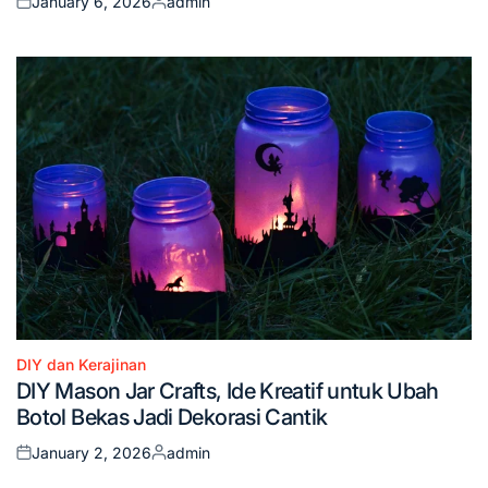
January 6, 2026
admin
Posted
Posted
on
by
DIY dan Kerajinan
Posted
DIY Mason Jar Crafts, Ide Kreatif untuk Ubah
in
Botol Bekas Jadi Dekorasi Cantik
January 2, 2026
admin
Posted
Posted
on
by