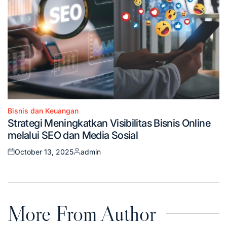
Bisnis dan Keuangan
Posted
Strategi Meningkatkan Visibilitas Bisnis Online
in
melalui SEO dan Media Sosial
October 13, 2025
admin
Posted
Posted
on
by
More From Author