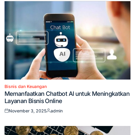
Bisnis dan Keuangan
Posted
Memanfaatkan Chatbot AI untuk Meningkatkan
in
Layanan Bisnis Online
November 3, 2025
admin
Posted
Posted
on
by