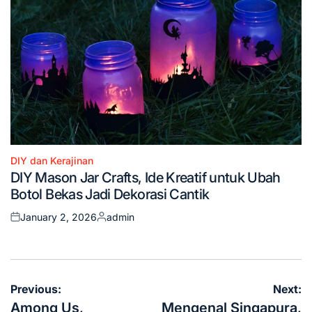
DIY dan Kerajinan
Posted
DIY Mason Jar Crafts, Ide Kreatif untuk Ubah
in
Botol Bekas Jadi Dekorasi Cantik
January 2, 2026
admin
Posted
Posted
on
by
Post
Previous:
Next:
navigation
Among Us,
Mengenal Singapura,