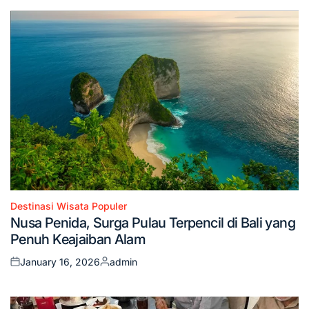
Destinasi Wisata Populer
Posted
Nusa Penida, Surga Pulau Terpencil di Bali yang
in
Penuh Keajaiban Alam
January 16, 2026
admin
Posted
Posted
on
by