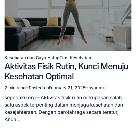
Kesehatan dan Gaya Hidup
Tips Kesehatan
Posted
Aktivitas Fisik Rutin, Kunci Menuju
in
Kesehatan Optimal
2 min read
Posted on
February 21, 2025
by
admin
Estimated
read
sepedaku.org – Aktivitas fisik rutin merupakan salah
time
satu aspek terpenting dalam menjaga kesehatan dan
kesejahteraan. Dengan berolahraga secara teratur,
Anda…