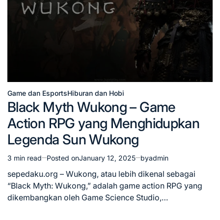
Game dan Esports
Hiburan dan Hobi
Posted
Black Myth Wukong – Game
in
Action RPG yang Menghidupkan
Legenda Sun Wukong
3 min read
Posted on
January 12, 2025
by
admin
Estimated
read
sepedaku.org – Wukong, atau lebih dikenal sebagai
time
“Black Myth: Wukong,” adalah game action RPG yang
dikembangkan oleh Game Science Studio,…