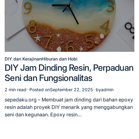
DIY dan Kerajinan
Hiburan dan Hobi
Posted
DIY Jam Dinding Resin, Perpaduan
in
Seni dan Fungsionalitas
2 min read
Posted on
September 22, 2025
by
admin
Estimated
read
sepedaku.org – Membuat jam dinding dari bahan epoxy
time
resin adalah proyek DIY menarik yang menggabungkan
seni dan kegunaan. Epoxy resin…