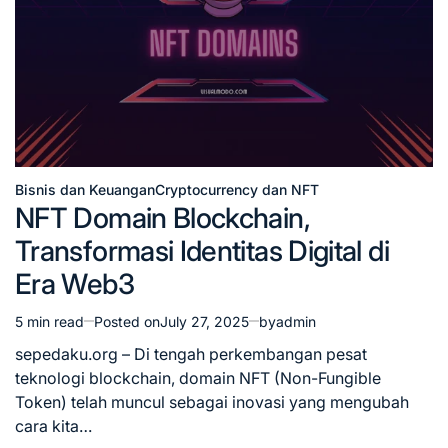
Bisnis dan Keuangan
Cryptocurrency dan NFT
Posted
NFT Domain Blockchain,
in
Transformasi Identitas Digital di
Era Web3
5 min read
Posted on
July 27, 2025
by
admin
Estimated
read
sepedaku.org – Di tengah perkembangan pesat
time
teknologi blockchain, domain NFT (Non-Fungible
Token) telah muncul sebagai inovasi yang mengubah
cara kita…