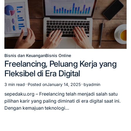
Bisnis dan Keuangan
Bisnis Online
Posted
Freelancing, Peluang Kerja yang
in
Fleksibel di Era Digital
3 min read
Posted on
January 14, 2025
by
admin
Estimated
read
sepedaku.org – Freelancing telah menjadi salah satu
time
pilihan karir yang paling diminati di era digital saat ini.
Dengan kemajuan teknologi…