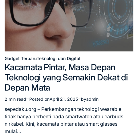
Gadget Terbaru
Teknologi dan Digital
Posted
Kacamata Pintar, Masa Depan
in
Teknologi yang Semakin Dekat di
Depan Mata
2 min read
Posted on
April 21, 2025
by
admin
Estimated
read
sepedaku.org – Perkembangan teknologi wearable
time
tidak hanya berhenti pada smartwatch atau earbuds
nirkabel. Kini, kacamata pintar atau smart glasses
mulai…