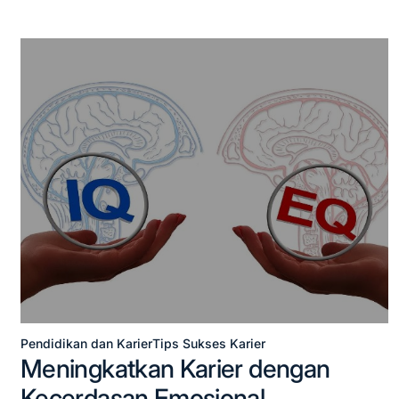
Pendidikan dan Karier
Tips Sukses Karier
Posted
Meningkatkan Karier dengan
in
Kecerdasan Emosional