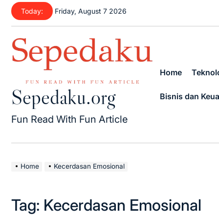
Skip
Today:
Friday, August 7 2026
to
content
Home
Teknolo
Sepedaku.org
Bisnis dan Keu
Fun Read With Fun Article
Home
Kecerdasan Emosional
Tag:
Kecerdasan Emosional