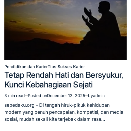
Pendidikan dan Karier
Tips Sukses Karier
Posted
Tetap Rendah Hati dan Bersyukur,
in
Kunci Kebahagiaan Sejati
3 min read
Posted on
December 12, 2025
by
admin
Estimated
read
sepedaku.org – Di tengah hiruk-pikuk kehidupan
time
modern yang penuh pencapaian, kompetisi, dan media
sosial, mudah sekali kita terjebak dalam rasa…