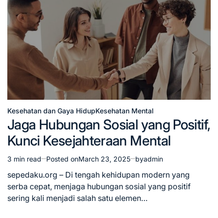
Kesehatan dan Gaya Hidup
Kesehatan Mental
Posted
Jaga Hubungan Sosial yang Positif,
in
Kunci Kesejahteraan Mental
3 min read
Posted on
March 23, 2025
by
admin
Estimated
read
sepedaku.org – Di tengah kehidupan modern yang
time
serba cepat, menjaga hubungan sosial yang positif
sering kali menjadi salah satu elemen…