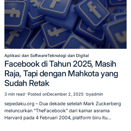
Aplikasi dan Software
Teknologi dan Digital
Posted
Facebook di Tahun 2025, Masih
in
Raja, Tapi dengan Mahkota yang
Sudah Retak
3 min read
Posted on
December 2, 2025
by
admin
Estimated
read
sepedaku.org – Dua dekade setelah Mark Zuckerberg
time
meluncurkan “TheFacebook” dari kamar asrama
Harvard pada 4 Februari 2004, platform biru itu…