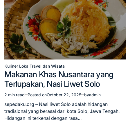
Kuliner Lokal
Travel dan Wisata
Posted
Makanan Khas Nusantara yang
in
Terlupakan, Nasi Liwet Solo
2 min read
Posted on
October 22, 2025
by
admin
Estimated
read
sepedaku.org – Nasi liwet Solo adalah hidangan
time
tradisional yang berasal dari kota Solo, Jawa Tengah.
Hidangan ini terkenal dengan rasa…