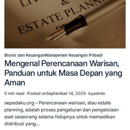
Bisnis dan Keuangan
Manajemen Keuangan Pribadi
Posted
Mengenal Perencanaan Warisan,
in
Panduan untuk Masa Depan yang
Aman
5 min read
Posted on
September 14, 2025
by
admin
Estimated
read
sepedaku.org – Perencanaan warisan, atau estate
time
planning, adalah proses pengaturan dan pengelolaan
aset seseorang selama hidupnya untuk memastikan
distribusi yang…