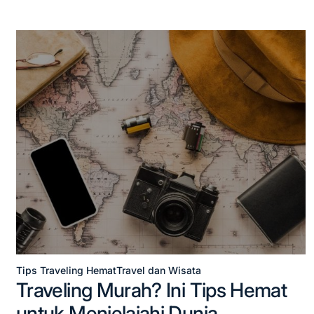
Tips Traveling Hemat
Travel dan Wisata
Posted
Traveling Murah? Ini Tips Hemat
in
untuk Menjelajahi Dunia