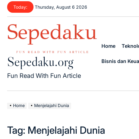
Skip
Today:
Thursday, August 6 2026
to
content
Home
Teknolo
Sepedaku.org
Bisnis dan Keu
Fun Read With Fun Article
Home
Menjelajahi Dunia
Tag:
Menjelajahi Dunia