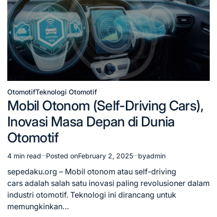
Otomotif
Teknologi Otomotif
Posted
Mobil Otonom (Self-Driving Cars),
in
Inovasi Masa Depan di Dunia
Otomotif
4 min read
Posted on
February 2, 2025
by
admin
Estimated
read
sepedaku.org – Mobil otonom atau self-driving
time
cars adalah salah satu inovasi paling revolusioner dalam
industri otomotif. Teknologi ini dirancang untuk
memungkinkan…