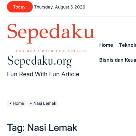
Skip
Today:
Thursday, August 6 2026
to
content
Home
Teknolo
Sepedaku.org
Bisnis dan Keu
Fun Read With Fun Article
Home
Nasi Lemak
Tag:
Nasi Lemak