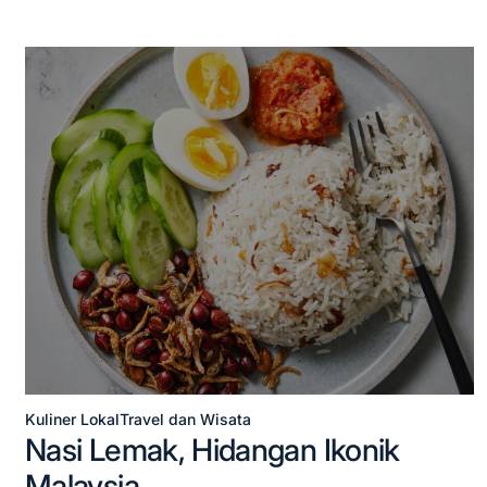
Kuliner Lokal
Travel dan Wisata
Posted
Nasi Lemak, Hidangan Ikonik
in
Malaysia