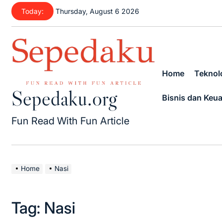
Skip
Today:
Thursday, August 6 2026
to
content
Home
Teknolo
Sepedaku.org
Bisnis dan Keu
Fun Read With Fun Article
Home
Nasi
Tag:
Nasi