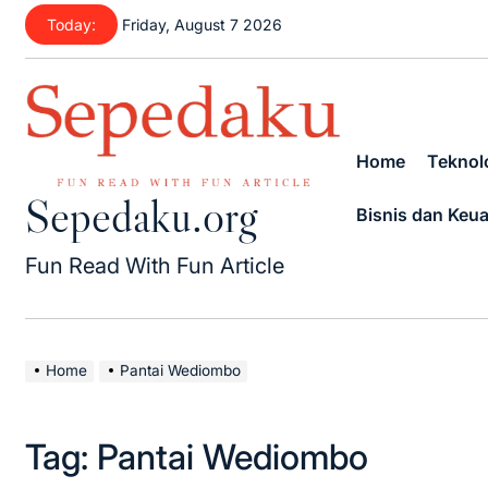
Skip
Today:
Friday, August 7 2026
to
content
Home
Teknolo
Sepedaku.org
Bisnis dan Keu
Fun Read With Fun Article
Home
Pantai Wediombo
Tag:
Pantai Wediombo