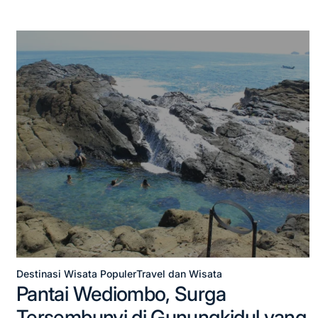
Destinasi Wisata Populer
Travel dan Wisata
Posted
Pantai Wediombo, Surga
in
Tersembunyi di Gunungkidul yang