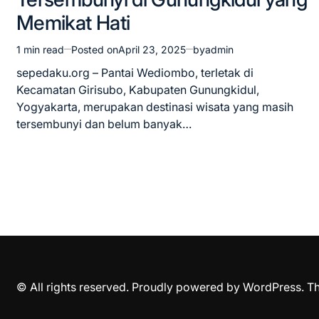
Memikat Hati​
1 min read
Posted on
April 23, 2025
by
admin
Estimated
read
sepedaku.org – Pantai Wediombo, terletak di
time
Kecamatan Girisubo, Kabupaten Gunungkidul,
Yogyakarta, merupakan destinasi wisata yang masih
tersembunyi dan belum banyak…
© All rights reserved. Proudly powered by WordPress. 