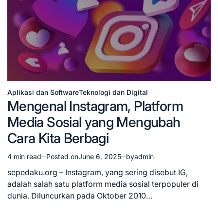
Aplikasi dan Software
Teknologi dan Digital
Posted
Mengenal Instagram, Platform
in
Media Sosial yang Mengubah
Cara Kita Berbagi
4 min read
Posted on
June 6, 2025
by
admin
Estimated
read
sepedaku.org – Instagram, yang sering disebut IG,
time
adalah salah satu platform media sosial terpopuler di
dunia. Diluncurkan pada Oktober 2010…