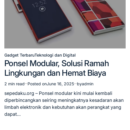
Gadget Terbaru
Teknologi dan Digital
Posted
Ponsel Modular, Solusi Ramah
in
Lingkungan dan Hemat Biaya
2 min read
Posted on
June 16, 2025
by
admin
Estimated
read
sepedaku.org – Ponsel modular kini mulai kembali
time
diperbincangkan seiring meningkatnya kesadaran akan
limbah elektronik dan kebutuhan akan perangkat yang
dapat…