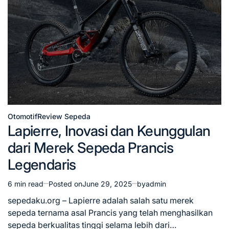
Otomotif
Review Sepeda
Posted
Lapierre, Inovasi dan Keunggulan
in
dari Merek Sepeda Prancis
Legendaris
6 min read
Posted on
June 29, 2025
by
admin
Estimated
read
sepedaku.org – Lapierre adalah salah satu merek
time
sepeda ternama asal Prancis yang telah menghasilkan
sepeda berkualitas tinggi selama lebih dari…