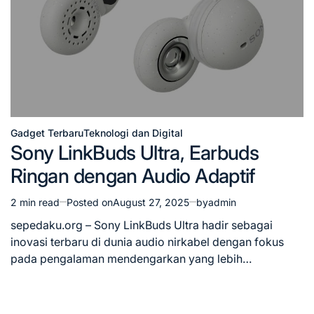
Gadget Terbaru
Teknologi dan Digital
Posted
Sony LinkBuds Ultra, Earbuds
in
Ringan dengan Audio Adaptif
2 min read
Posted on
August 27, 2025
by
admin
Estimated
read
sepedaku.org – Sony LinkBuds Ultra hadir sebagai
time
inovasi terbaru di dunia audio nirkabel dengan fokus
pada pengalaman mendengarkan yang lebih…