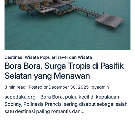
Destinasi Wisata Populer
Travel dan Wisata
Posted
Bora Bora, Surga Tropis di Pasifik
in
Selatan yang Menawan
3 min read
Posted on
December 30, 2025
by
admin
Estimated
read
sepedaku.org – Bora Bora, pulau kecil di kepulauan
time
Society, Polinesia Prancis, sering disebut sebagai salah
satu destinasi paling romantis dan…