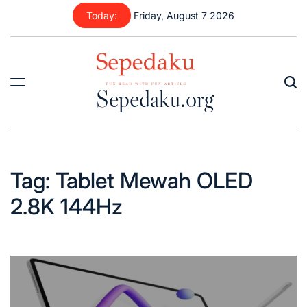
Skip
Today:
Friday, August 7 2026
to
content
Sepedaku.org
Tag:
Tablet Mewah OLED
2.8K 144Hz