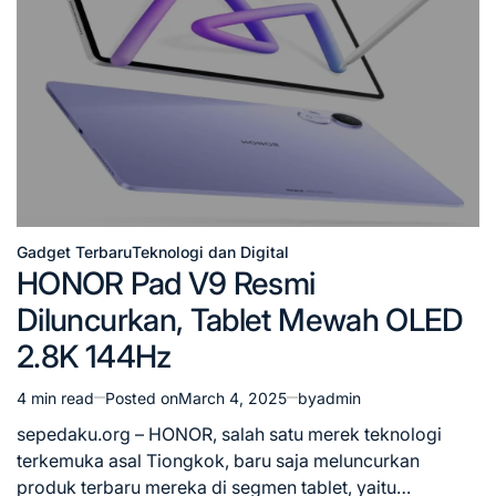
Gadget Terbaru
Teknologi dan Digital
Posted
HONOR Pad V9 Resmi
in
Diluncurkan, Tablet Mewah OLED
2.8K 144Hz
4 min read
Posted on
March 4, 2025
by
admin
Estimated
read
sepedaku.org – HONOR, salah satu merek teknologi
time
terkemuka asal Tiongkok, baru saja meluncurkan
produk terbaru mereka di segmen tablet, yaitu…