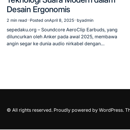
Desain Ergonomis
2 min read
Posted on
April 8, 2025
by
admin
Estimated
read
sepedaku.org – Soundcore AeroClip Earbuds, yang
time
diluncurkan oleh Anker pada awal 2025, membawa
angin segar ke dunia audio nirkabel dengan…
© All rights reserved. Proudly powered by WordPress. 