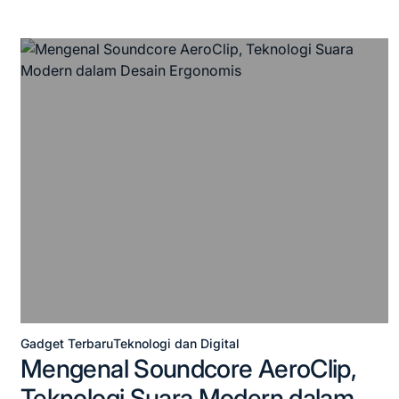
Gadget Terbaru
Teknologi dan Digital
Posted
Mengenal Soundcore AeroClip,
in
Teknologi Suara Modern dalam