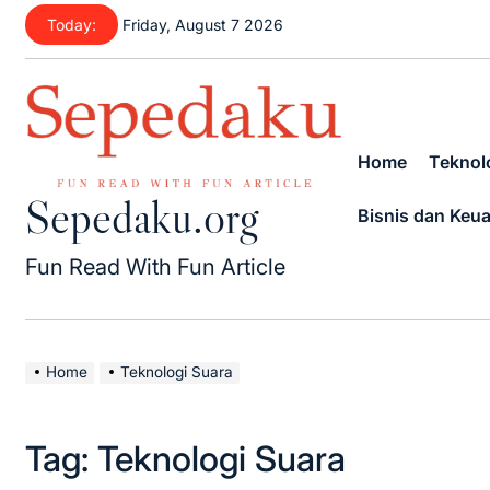
Skip
Today:
Friday, August 7 2026
to
content
Home
Teknolo
Sepedaku.org
Bisnis dan Keu
Fun Read With Fun Article
Home
Teknologi Suara
Tag:
Teknologi Suara