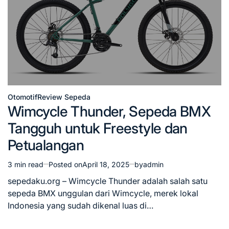
Otomotif
Review Sepeda
Posted
Wimcycle Thunder, Sepeda BMX
in
Tangguh untuk Freestyle dan
Petualangan
3 min read
Posted on
April 18, 2025
by
admin
Estimated
read
sepedaku.org – Wimcycle Thunder adalah salah satu
time
sepeda BMX unggulan dari Wimcycle, merek lokal
Indonesia yang sudah dikenal luas di…