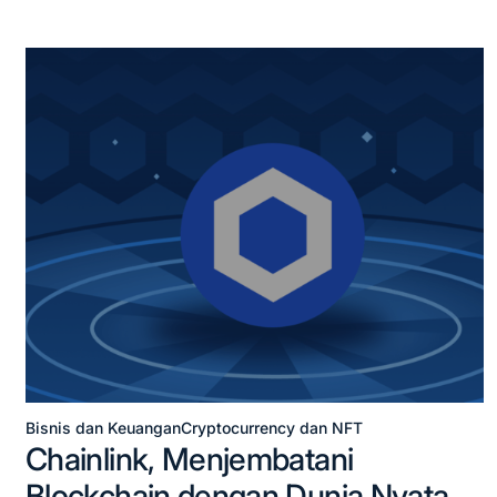
Bisnis dan Keuangan
Cryptocurrency dan NFT
Posted
Chainlink, Menjembatani
in
Blockchain dengan Dunia Nyata