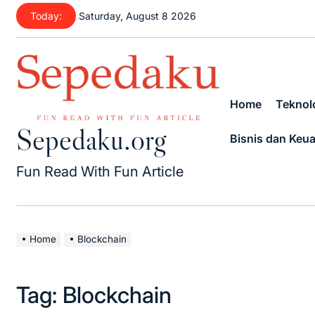
Skip
Today:
Saturday, August 8 2026
to
content
Home
Teknolo
Sepedaku.org
Bisnis dan Keu
Fun Read With Fun Article
Home
Blockchain
Tag:
Blockchain