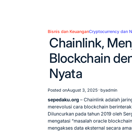
Bisnis dan Keuangan
Cryptocurrency dan 
Posted
Chainlink, Me
in
Blockchain de
Nyata
Posted on
August 3, 2025
by
admin
sepedaku.org
– Chainlink adalah jarin
merevolusi cara blockchain berinterak
Diluncurkan pada tahun 2019 oleh Serg
mengatasi “masalah oracle blockchain
mengakses data eksternal secara am