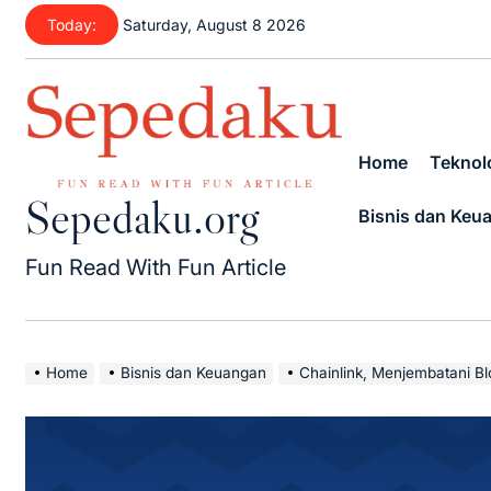
Skip
Today:
Saturday, August 8 2026
to
content
Home
Teknolo
Sepedaku.org
Bisnis dan Keu
Fun Read With Fun Article
Home
Bisnis dan Keuangan
Chainlink, Menjembatani B