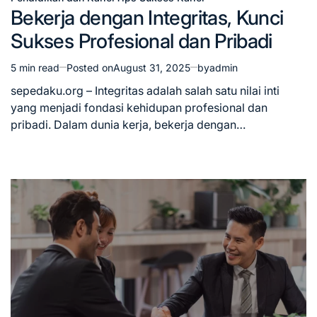
Posted
Bekerja dengan Integritas, Kunci
in
Sukses Profesional dan Pribadi
5 min read
Posted on
August 31, 2025
by
admin
Estimated
read
sepedaku.org – Integritas adalah salah satu nilai inti
time
yang menjadi fondasi kehidupan profesional dan
pribadi. Dalam dunia kerja, bekerja dengan…