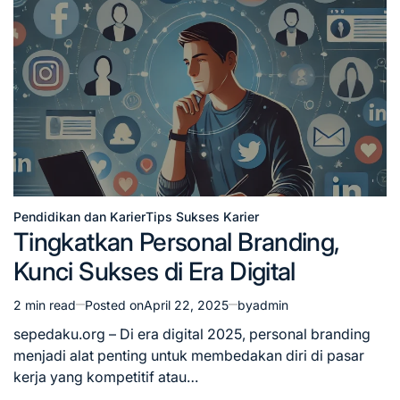
Pendidikan dan Karier
Tips Sukses Karier
Posted
Tingkatkan Personal Branding,
in
Kunci Sukses di Era Digital
2 min read
Posted on
April 22, 2025
by
admin
Estimated
read
sepedaku.org – Di era digital 2025, personal branding
time
menjadi alat penting untuk membedakan diri di pasar
kerja yang kompetitif atau…