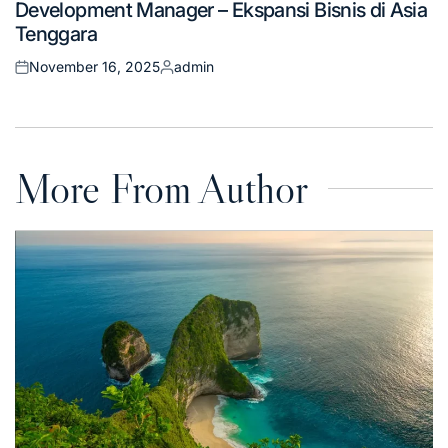
Development Manager – Ekspansi Bisnis di Asia
Tenggara
November 16, 2025
admin
Posted
Posted
on
by
More From Author