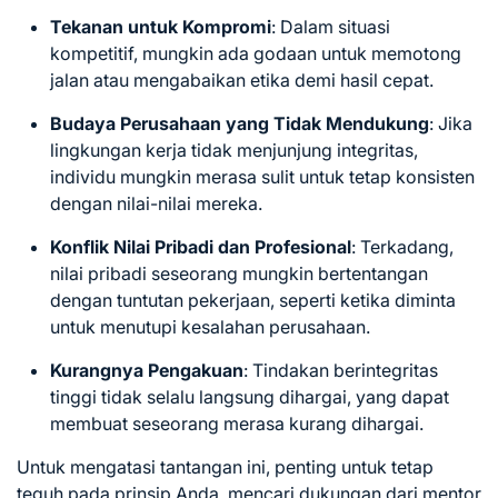
Tekanan untuk Kompromi
: Dalam situasi
kompetitif, mungkin ada godaan untuk memotong
jalan atau mengabaikan etika demi hasil cepat.
Budaya Perusahaan yang Tidak Mendukung
: Jika
lingkungan kerja tidak menjunjung integritas,
individu mungkin merasa sulit untuk tetap konsisten
dengan nilai-nilai mereka.
Konflik Nilai Pribadi dan Profesional
: Terkadang,
nilai pribadi seseorang mungkin bertentangan
dengan tuntutan pekerjaan, seperti ketika diminta
untuk menutupi kesalahan perusahaan.
Kurangnya Pengakuan
: Tindakan berintegritas
tinggi tidak selalu langsung dihargai, yang dapat
membuat seseorang merasa kurang dihargai.
Untuk mengatasi tantangan ini, penting untuk tetap
teguh pada prinsip Anda, mencari dukungan dari mentor