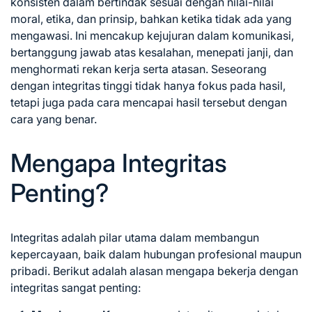
konsisten dalam bertindak sesuai dengan nilai-nilai
moral, etika, dan prinsip, bahkan ketika tidak ada yang
mengawasi. Ini mencakup kejujuran dalam komunikasi,
bertanggung jawab atas kesalahan, menepati janji, dan
menghormati rekan kerja serta atasan. Seseorang
dengan integritas tinggi tidak hanya fokus pada hasil,
tetapi juga pada cara mencapai hasil tersebut dengan
cara yang benar.
Mengapa Integritas
Penting?
Integritas adalah pilar utama dalam membangun
kepercayaan, baik dalam hubungan profesional maupun
pribadi. Berikut adalah alasan mengapa bekerja dengan
integritas sangat penting: