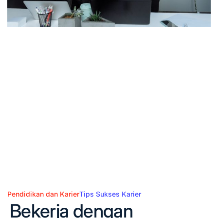
Pendidikan dan Karier
Tips Sukses Karier
Posted
Bekerja dengan
in