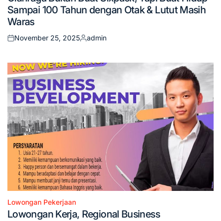
in
Sampai 100 Tahun dengan Otak & Lutut Masih
Waras
November 25, 2025
admin
Posted
Posted
on
by
Lowongan Pekerjaan
Posted
Lowongan Kerja, Regional Business
in