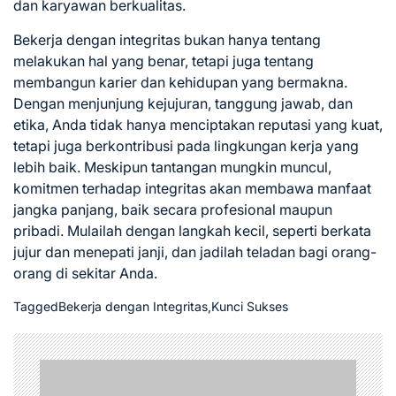
dan karyawan berkualitas.
Bekerja dengan integritas bukan hanya tentang
melakukan hal yang benar, tetapi juga tentang
membangun karier dan kehidupan yang bermakna.
Dengan menjunjung kejujuran, tanggung jawab, dan
etika, Anda tidak hanya menciptakan reputasi yang kuat,
tetapi juga berkontribusi pada lingkungan kerja yang
lebih baik. Meskipun tantangan mungkin muncul,
komitmen terhadap integritas akan membawa manfaat
jangka panjang, baik secara profesional maupun
pribadi. Mulailah dengan langkah kecil, seperti berkata
jujur dan menepati janji, dan jadilah teladan bagi orang-
orang di sekitar Anda.
Tagged
Bekerja dengan Integritas
,
Kunci Sukses