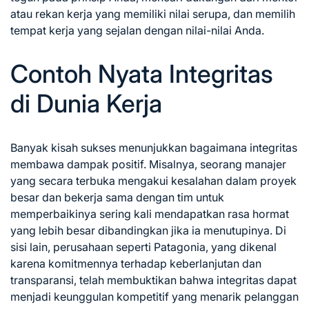
atau rekan kerja yang memiliki nilai serupa, dan memilih
tempat kerja yang sejalan dengan nilai-nilai Anda.
Contoh Nyata Integritas
di Dunia Kerja
Banyak kisah sukses menunjukkan bagaimana integritas
membawa dampak positif. Misalnya, seorang manajer
yang secara terbuka mengakui kesalahan dalam proyek
besar dan bekerja sama dengan tim untuk
memperbaikinya sering kali mendapatkan rasa hormat
yang lebih besar dibandingkan jika ia menutupinya. Di
sisi lain, perusahaan seperti Patagonia, yang dikenal
karena komitmennya terhadap keberlanjutan dan
transparansi, telah membuktikan bahwa integritas dapat
menjadi keunggulan kompetitif yang menarik pelanggan