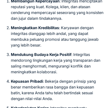
Membangun Kepercayaan
: Integritas menciptakan
reputasi yang kuat. Kolega, klien, dan atasan
cenderung mempercayai seseorang yang konsisten
dan jujur dalam tindakannya.
Meningkatkan Kredibilitas
: Karyawan dengan
integritas dianggap lebih andal, yang dapat
membuka peluang promosi atau tanggung jawab
yang lebih besar.
Mendukung Budaya Kerja Positif
: Integritas
mendorong lingkungan kerja yang transparan dan
saling menghormati, mengurangi konflik dan
meningkatkan kolaborasi.
Kepuasan Pribadi
: Bekerja dengan prinsip yang
benar memberikan rasa bangga dan kepuasan
batin, karena Anda tahu telah bertindak sesuai
dengan nilai-nilai Anda.
Keberlanjutan Karier
: Integritas membantu