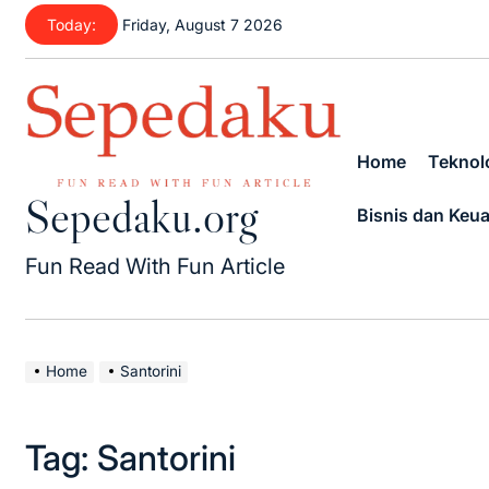
Skip
Today:
Friday, August 7 2026
to
content
Home
Teknolo
Sepedaku.org
Bisnis dan Keu
Fun Read With Fun Article
Home
Santorini
Tag:
Santorini