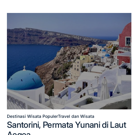
Destinasi Wisata Populer
Travel dan Wisata
Posted
Santorini, Permata Yunani di Laut
in
Aegea