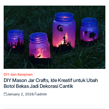
on
by
DIY dan Kerajinan
Posted
DIY Mason Jar Crafts, Ide Kreatif untuk Ubah
in
Botol Bekas Jadi Dekorasi Cantik
January 2, 2026
admin
Posted
Posted
on
by