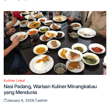
Posted
Posted
on
by
Kuliner Lokal
Posted
Nasi Padang, Warisan Kuliner Minangkabau
in
yang Mendunia
January 6, 2026
admin
Posted
Posted
on
by