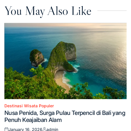
You May Also Like
Destinasi Wisata Populer
Posted
Nusa Penida, Surga Pulau Terpencil di Bali yang
in
Penuh Keajaiban Alam
January 16, 2026
admin