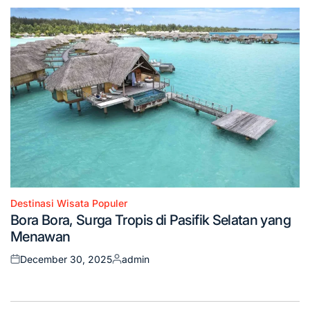
Destinasi Wisata Populer
Posted
Bora Bora, Surga Tropis di Pasifik Selatan yang
in
Menawan
December 30, 2025
admin
Posted
Posted
on
by