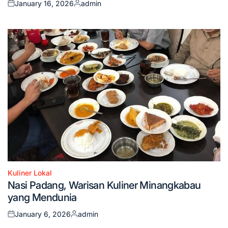
January 16, 2026
admin
Posted
Posted
on
by
Kuliner Lokal
Posted
Nasi Padang, Warisan Kuliner Minangkabau
in
yang Mendunia
January 6, 2026
admin
Posted
Posted