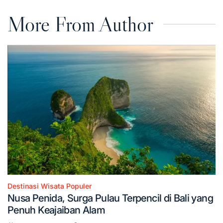
More From Author
Destinasi Wisata Populer
Posted
Nusa Penida, Surga Pulau Terpencil di Bali yang
in
Penuh Keajaiban Alam