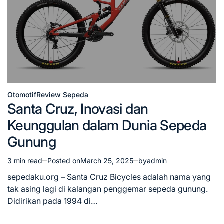
Otomotif
Review Sepeda
Posted
Santa Cruz, Inovasi dan
in
Keunggulan dalam Dunia Sepeda
Gunung
3 min read
Posted on
March 25, 2025
by
admin
Estimated
read
sepedaku.org – Santa Cruz Bicycles adalah nama yang
time
tak asing lagi di kalangan penggemar sepeda gunung.
Didirikan pada 1994 di…