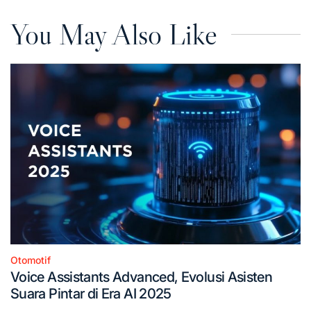
You May Also Like
Otomotif
Posted
Voice Assistants Advanced, Evolusi Asisten
in
Suara Pintar di Era AI 2025