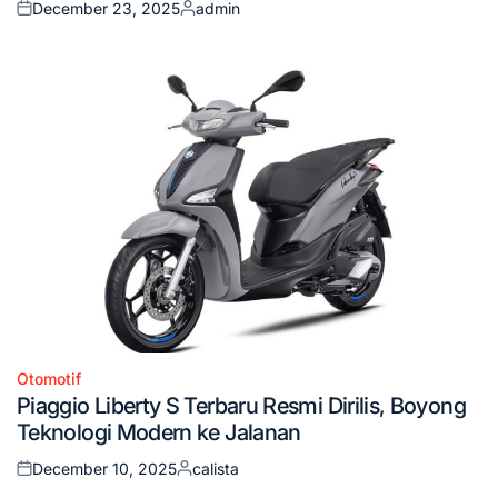
December 23, 2025
admin
Posted
Posted
on
by
Otomotif
Posted
Piaggio Liberty S Terbaru Resmi Dirilis, Boyong
in
Teknologi Modern ke Jalanan
December 10, 2025
calista
Posted
Posted