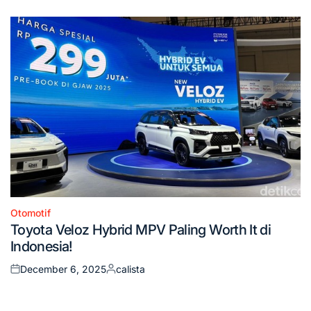
on
by
Otomotif
Posted
Toyota Veloz Hybrid MPV Paling Worth It di
in
Indonesia!
December 6, 2025
calista
Posted
Posted
on
by