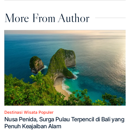
More From Author
Destinasi Wisata Populer
Posted
Nusa Penida, Surga Pulau Terpencil di Bali yang
in
Penuh Keajaiban Alam