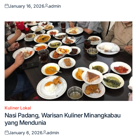
January 16, 2026
admin
Posted
Posted
on
by
Kuliner Lokal
Posted
Nasi Padang, Warisan Kuliner Minangkabau
in
yang Mendunia
January 6, 2026
admin
Posted
Posted