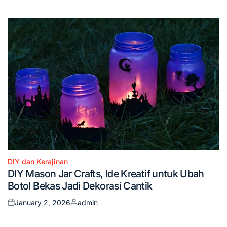
on
by
DIY dan Kerajinan
Posted
DIY Mason Jar Crafts, Ide Kreatif untuk Ubah
in
Botol Bekas Jadi Dekorasi Cantik
January 2, 2026
admin
Posted
Posted
on
by