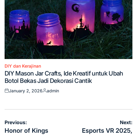
DIY dan Kerajinan
Posted
DIY Mason Jar Crafts, Ide Kreatif untuk Ubah
in
Botol Bekas Jadi Dekorasi Cantik
January 2, 2026
admin
Posted
Posted
on
by
Post
Previous:
Next:
navigation
Honor of Kings
Esports VR 2025,