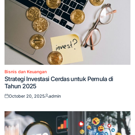
Bisnis dan Keuangan
Posted
Strategi Investasi Cerdas untuk Pemula di
in
Tahun 2025
October 20, 2025
admin
Posted
Posted
on
by