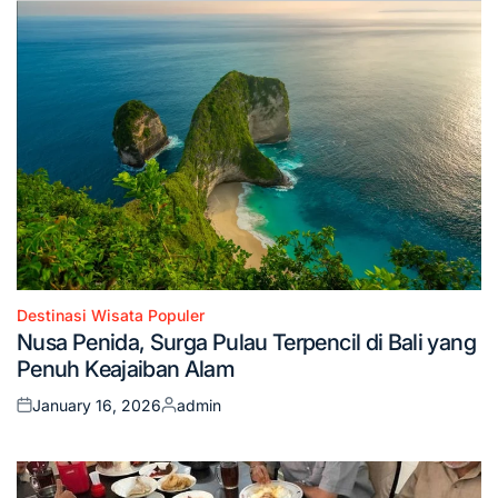
Destinasi Wisata Populer
Posted
Nusa Penida, Surga Pulau Terpencil di Bali yang
in
Penuh Keajaiban Alam
January 16, 2026
admin
Posted
Posted
on
by