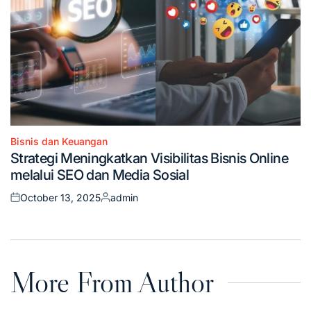
Bisnis dan Keuangan
Posted
Strategi Meningkatkan Visibilitas Bisnis Online
in
melalui SEO dan Media Sosial
October 13, 2025
admin
Posted
Posted
on
by
More From Author