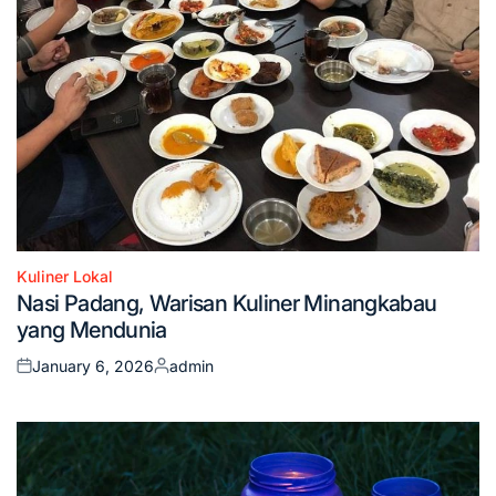
Kuliner Lokal
Posted
Nasi Padang, Warisan Kuliner Minangkabau
in
yang Mendunia
January 6, 2026
admin
Posted
Posted
on
by