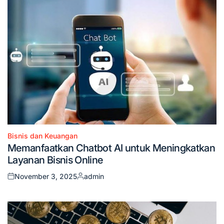
Bisnis dan Keuangan
Posted
Memanfaatkan Chatbot AI untuk Meningkatkan
in
Layanan Bisnis Online
November 3, 2025
admin
Posted
Posted
on
by