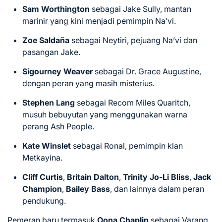
Sam Worthington
sebagai Jake Sully, mantan
marinir yang kini menjadi pemimpin Na’vi.
Zoe Saldaña
sebagai Neytiri, pejuang Na’vi dan
pasangan Jake.
Sigourney Weaver
sebagai Dr. Grace Augustine,
dengan peran yang masih misterius.
Stephen Lang
sebagai Recom Miles Quaritch,
musuh bebuyutan yang menggunakan warna
perang Ash People.
Kate Winslet
sebagai Ronal, pemimpin klan
Metkayina.
Cliff Curtis
,
Britain Dalton
,
Trinity Jo-Li Bliss
,
Jack
Champion
,
Bailey Bass
, dan lainnya dalam peran
pendukung.
Pemeran baru termasuk
Oona Chaplin
sebagai Varang,