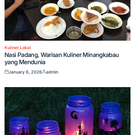
Kuliner Lokal
Posted
Nasi Padang, Warisan Kuliner Minangkabau
in
yang Mendunia
January 6, 2026
admin
Posted
Posted
on
by