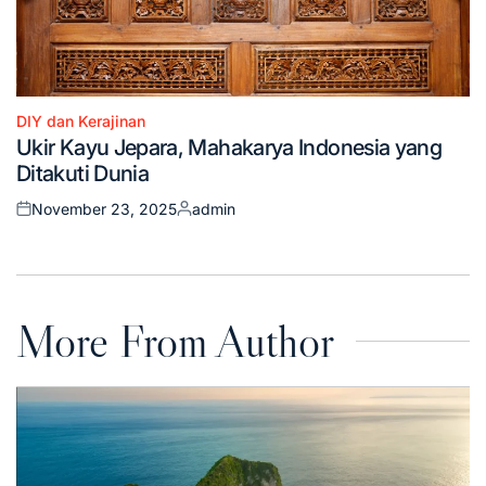
DIY dan Kerajinan
Posted
Ukir Kayu Jepara, Mahakarya Indonesia yang
in
Ditakuti Dunia
November 23, 2025
admin
Posted
Posted
on
by
More From Author