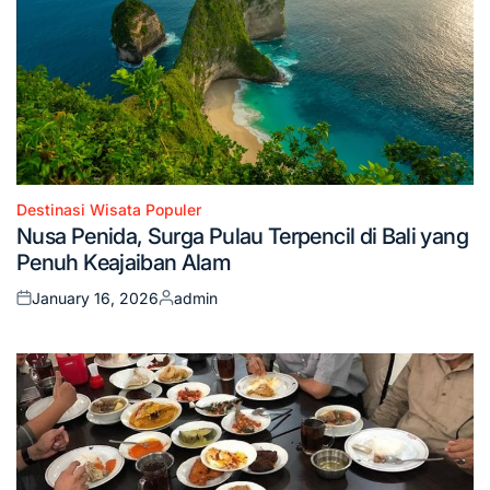
Destinasi Wisata Populer
Posted
Nusa Penida, Surga Pulau Terpencil di Bali yang
in
Penuh Keajaiban Alam
January 16, 2026
admin
Posted
Posted
on
by