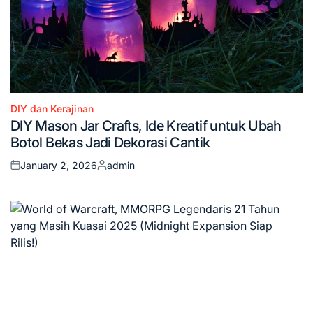
DIY dan Kerajinan
Posted
DIY Mason Jar Crafts, Ide Kreatif untuk Ubah
in
Botol Bekas Jadi Dekorasi Cantik
January 2, 2026
admin
Posted
Posted
on
by