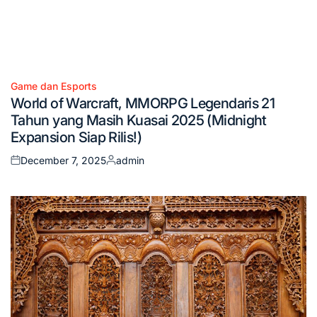
Game dan Esports
Posted
World of Warcraft, MMORPG Legendaris 21
in
Tahun yang Masih Kuasai 2025 (Midnight
Expansion Siap Rilis!)
December 7, 2025
admin
Posted
Posted
on
by