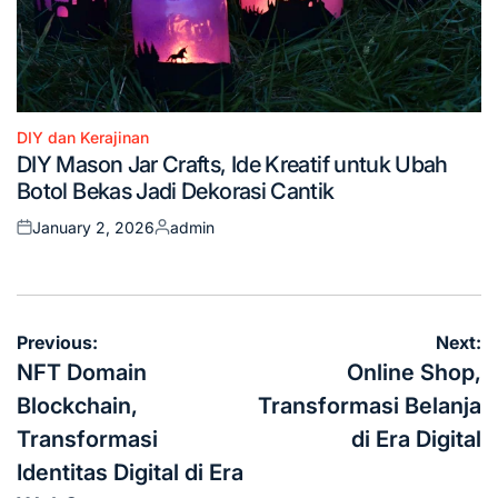
DIY dan Kerajinan
Posted
DIY Mason Jar Crafts, Ide Kreatif untuk Ubah
in
Botol Bekas Jadi Dekorasi Cantik
January 2, 2026
admin
Posted
Posted
on
by
Post
Previous:
Next:
navigation
NFT Domain
Online Shop,
Blockchain,
Transformasi Belanja
Transformasi
di Era Digital
Identitas Digital di Era