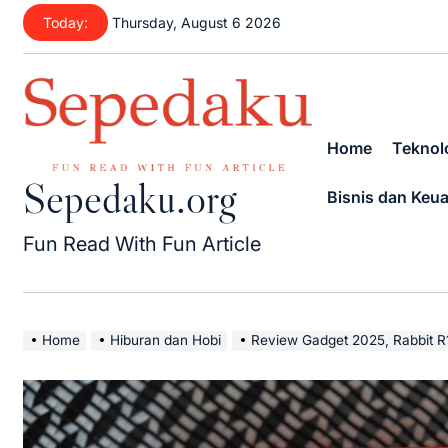
Skip
Today:
Thursday, August 6 2026
to
content
Home
Teknolo
Sepedaku.org
Bisnis dan Keu
Fun Read With Fun Article
Home
Hiburan dan Hobi
Review Gadget 2025, Rabbit R1 Asisten 