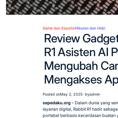
Game dan Esports
Hiburan dan Hobi
Posted
Review Gadget
in
R1 Asisten AI 
Mengubah Cara
Mengakses Ap
Posted on
May 3, 2025
by
admin
sepedaku.org
– Dalam dunia yang sem
layanan digital, Rabbit R1 hadir sebag
portabel berbasis kecerdasan buatan 