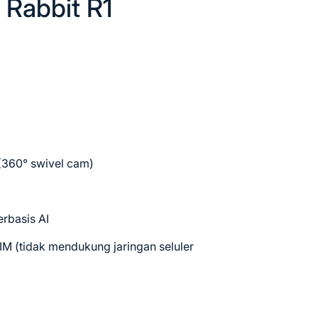
 Rabbit R1
 (360° swivel cam)
erbasis AI
eSIM (tidak mendukung jaringan seluler