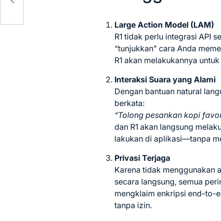
025
Large Action Model (LAM)
R1 tidak perlu integrasi API s
“tunjukkan” cara Anda meme
R1 akan melakukannya untuk
Interaksi Suara yang Alami
Dengan bantuan natural lang
berkata:
“Tolong pesankan kopi favori
dan R1 akan langsung melak
lakukan di aplikasi—tanpa m
Privasi Terjaga
Karena tidak menggunakan ak
secara langsung, semua peri
mengklaim enkripsi end-to-e
tanpa izin.