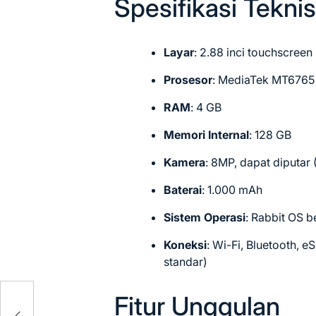
Spesifikasi Teknis
Layar
: 2.88 inci touchscreen
Prosesor
: MediaTek MT6765
RAM
: 4 GB
Memori Internal
: 128 GB
Kamera
: 8MP, dapat diputar
Baterai
: 1.000 mAh
Sistem Operasi
: Rabbit OS b
Koneksi
: Wi-Fi, Bluetooth, 
standar)
Fitur Unggulan
ips