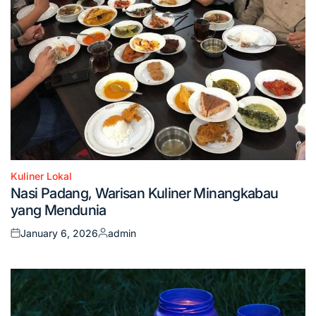
Kuliner Lokal
Posted
Nasi Padang, Warisan Kuliner Minangkabau
in
yang Mendunia
January 6, 2026
admin
Posted
Posted
on
by