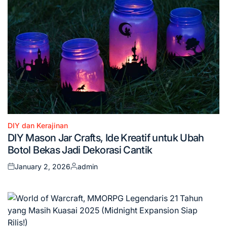
DIY dan Kerajinan
Posted
DIY Mason Jar Crafts, Ide Kreatif untuk Ubah
in
Botol Bekas Jadi Dekorasi Cantik
January 2, 2026
admin
Posted
Posted
on
by