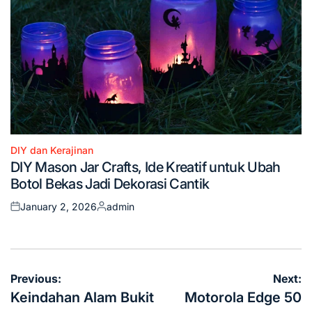
DIY dan Kerajinan
Posted
DIY Mason Jar Crafts, Ide Kreatif untuk Ubah
in
Botol Bekas Jadi Dekorasi Cantik
January 2, 2026
admin
Posted
Posted
on
by
Post
Previous:
Next:
navigation
Keindahan Alam Bukit
Motorola Edge 50