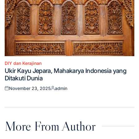
DIY dan Kerajinan
Posted
Ukir Kayu Jepara, Mahakarya Indonesia yang
in
Ditakuti Dunia
November 23, 2025
admin
Posted
Posted
on
by
More From Author