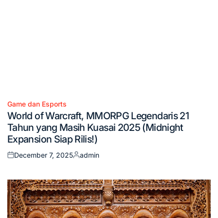
Game dan Esports
Posted
World of Warcraft, MMORPG Legendaris 21
in
Tahun yang Masih Kuasai 2025 (Midnight
Expansion Siap Rilis!)
December 7, 2025
admin
Posted
Posted
on
by