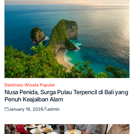
Destinasi Wisata Populer
Posted
Nusa Penida, Surga Pulau Terpencil di Bali yang
in
Penuh Keajaiban Alam
January 16, 2026
admin
Posted
Posted
on
by