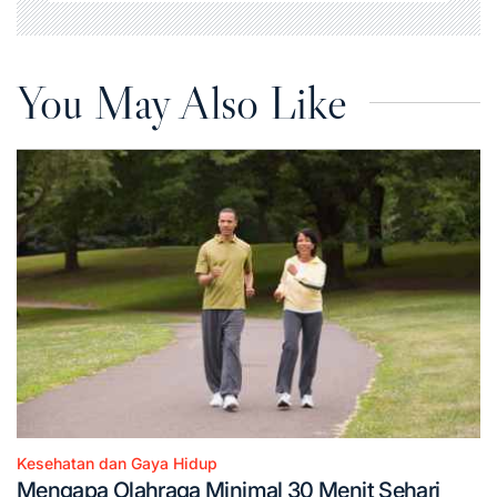
You May Also Like
Kesehatan dan Gaya Hidup
Posted
Mengapa Olahraga Minimal 30 Menit Sehari
in