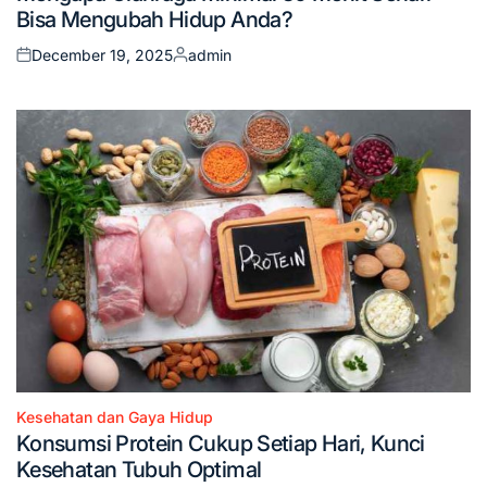
Bisa Mengubah Hidup Anda?
December 19, 2025
admin
Posted
Posted
on
by
Kesehatan dan Gaya Hidup
Posted
Konsumsi Protein Cukup Setiap Hari, Kunci
in
Kesehatan Tubuh Optimal