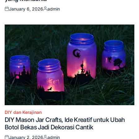
January 6, 2026
admin
Posted
Posted
on
by
DIY dan Kerajinan
Posted
DIY Mason Jar Crafts, Ide Kreatif untuk Ubah
in
Botol Bekas Jadi Dekorasi Cantik
January 2, 2026
admin