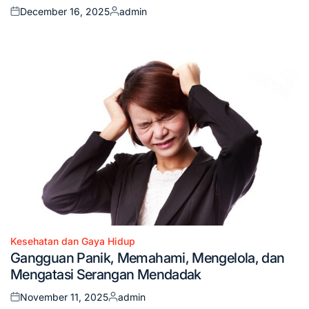
December 16, 2025
admin
Posted
Posted
on
by
Kesehatan dan Gaya Hidup
Posted
Gangguan Panik, Memahami, Mengelola, dan
in
Mengatasi Serangan Mendadak
November 11, 2025
admin
Posted
Posted