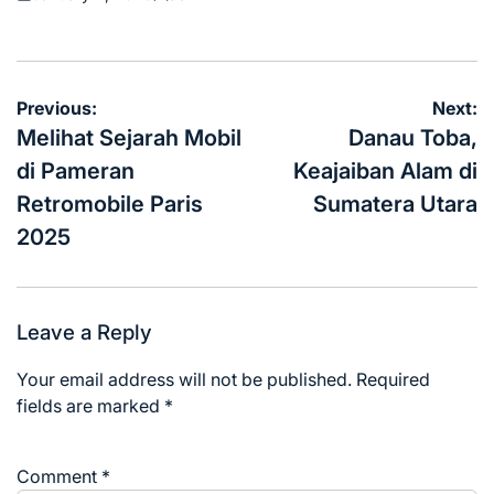
Posted
Posted
on
by
Post
Previous:
Next:
navigation
Melihat Sejarah Mobil
Danau Toba,
di Pameran
Keajaiban Alam di
Retromobile Paris
Sumatera Utara
2025
Leave a Reply
Your email address will not be published.
Required
fields are marked
*
Comment
*