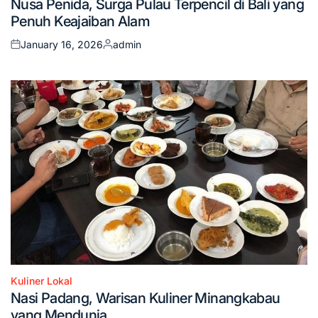
Nusa Penida, Surga Pulau Terpencil di Bali yang
in
Penuh Keajaiban Alam
January 16, 2026
admin
Posted
Posted
on
by
Kuliner Lokal
Posted
Nasi Padang, Warisan Kuliner Minangkabau
in
yang Mendunia