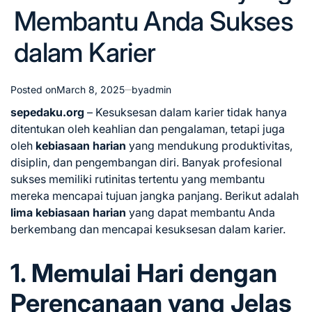
Membantu Anda Sukses
dalam Karier
Posted on
March 8, 2025
by
admin
sepedaku.org
– Kesuksesan dalam karier tidak hanya
ditentukan oleh keahlian dan pengalaman, tetapi juga
oleh
kebiasaan harian
yang mendukung produktivitas,
disiplin, dan pengembangan diri. Banyak profesional
sukses memiliki rutinitas tertentu yang membantu
mereka mencapai tujuan jangka panjang. Berikut adalah
lima kebiasaan harian
yang dapat membantu Anda
berkembang dan mencapai kesuksesan dalam karier.
1. Memulai Hari dengan
Perencanaan yang Jelas