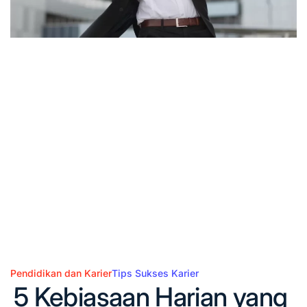
Pendidikan dan Karier
Tips Sukses Karier
Posted
5 Kebiasaan Harian yang
in