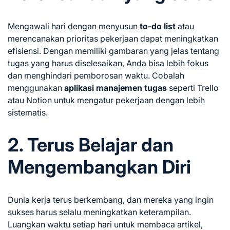
Mengawali hari dengan menyusun
to-do list
atau
merencanakan prioritas pekerjaan dapat meningkatkan
efisiensi. Dengan memiliki gambaran yang jelas tentang
tugas yang harus diselesaikan, Anda bisa lebih fokus
dan menghindari pemborosan waktu. Cobalah
menggunakan
aplikasi manajemen tugas
seperti Trello
atau Notion untuk mengatur pekerjaan dengan lebih
sistematis.
2. Terus Belajar dan
Mengembangkan Diri
Dunia kerja terus berkembang, dan mereka yang ingin
sukses harus selalu meningkatkan keterampilan.
Luangkan waktu setiap hari untuk membaca artikel,