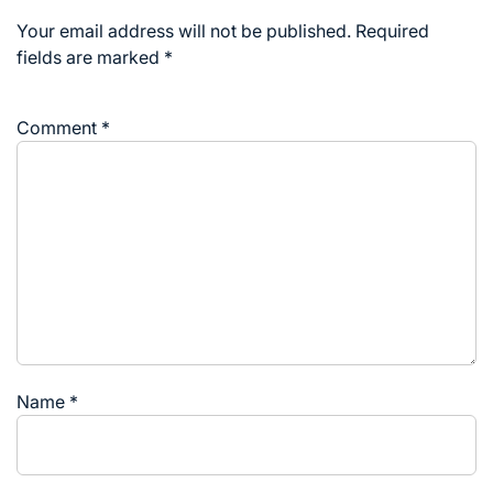
Your email address will not be published.
Required
fields are marked
*
Comment
*
Name
*