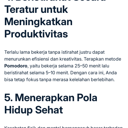
Teratur untuk
Meningkatkan
Produktivitas
Terlalu lama bekerja tanpa istirahat justru dapat
menurunkan efisiensi dan kreativitas. Terapkan metode
Pomodoro
, yaitu bekerja selama 25–50 menit lalu
beristirahat selama 5–10 menit. Dengan cara ini, Anda
bisa tetap fokus tanpa merasa kelelahan berlebihan.
5. Menerapkan Pola
Hidup Sehat
Kesehatan fisik dan mental berpengaruh besar terhadap