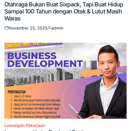
Olahraga Bukan Buat Sixpack, Tapi Buat Hidup
in
Sampai 100 Tahun dengan Otak & Lutut Masih
Waras
November 25, 2025
admin
Posted
Posted
on
by
Lowongan Pekerjaan
Posted