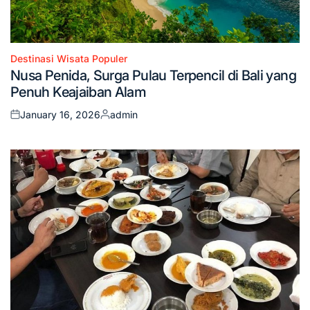
Destinasi Wisata Populer
Posted
Nusa Penida, Surga Pulau Terpencil di Bali yang
in
Penuh Keajaiban Alam
January 16, 2026
admin
Posted
Posted
on
by