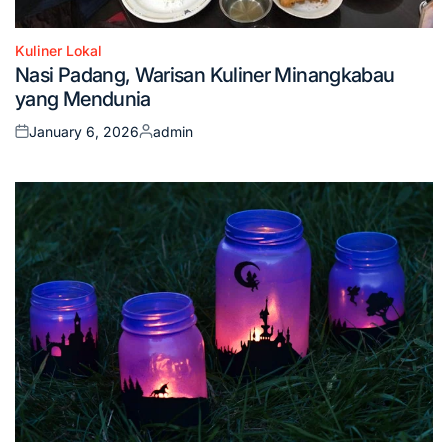
Kuliner Lokal
Posted
Nasi Padang, Warisan Kuliner Minangkabau
in
yang Mendunia
January 6, 2026
admin
Posted
Posted
on
by