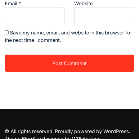
Email
*
Website
Save my name, email, and website in this browser for
the next time I comment.
© All rights reserved. Proudly powered by WordPress.
Theme BlogSky designed by
WPInterface
.