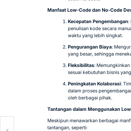
Manfaat Low-Code dan No-Code De
Kecepatan Pengembangan
:
penulisan kode secara manua
waktu yang lebih singkat.
Pengurangan Biaya
:
Mengur
yang besar, sehingga mene
Fleksibilitas
:
Memungkinkan p
sesuai kebutuhan bisnis yan
Peningkatan Kolaborasi
:
Tim
dalam proses pengembangan,
oleh berbagai pihak.
Tantangan dalam Menggunakan Low
Meskipun menawarkan berbagai manfaa
ek
tantangan, seperti:
as