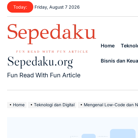
Skip
Today:
Friday, August 7 2026
to
content
Home
Teknolo
Sepedaku.org
Bisnis dan Keu
Fun Read With Fun Article
Home
Teknologi dan Digital
Mengenal Low-Code dan No-Code De