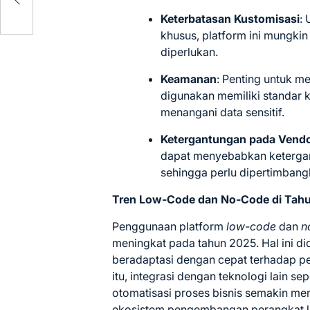
Keterbatasan Kustomisasi
:
khusus, platform ini mungkin
diperlukan.
Keamanan
:
Penting untuk m
digunakan memiliki standar k
menangani data sensitif.
Ketergantungan pada Vend
dapat menyebabkan ketergan
sehingga perlu dipertimban
Tren Low-Code dan No-Code di Tah
Penggunaan platform
low-code
dan
n
meningkat pada tahun 2025.
Hal ini d
beradaptasi dengan cepat terhadap pe
itu, integrasi dengan teknologi lain se
otomatisasi proses bisnis semakin mem
ekosistem pengembangan perangkat l