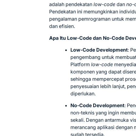
adalah pendekatan
low-code
dan
no-
Pendekatan ini memungkinkan individu
pengalaman pemrograman untuk membu
dan efisien.
Apa Itu Low-Code dan No-Code Dev
Low-Code Development
:
Pe
pengembang untuk membuat a
Platform
low-code
menyediak
komponen yang dapat diseret
sehingga mempercepat pro
penyesuaian lebih lanjut, p
diperlukan.
No-Code Development
:
Pen
non-teknis yang ingin membu
sekali.
Dengan antarmuka visu
merancang aplikasi dengan
sudah tersedia.