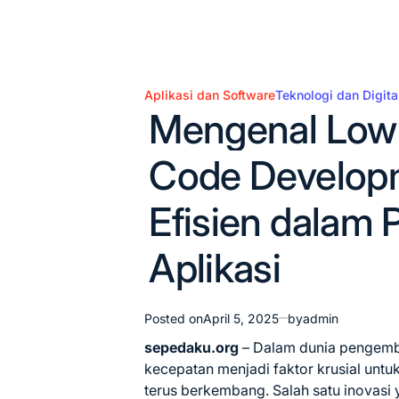
Aplikasi dan Software
Teknologi dan Digita
Posted
Mengenal Low
in
Code Developm
Efisien dala
Aplikasi
Posted on
April 5, 2025
by
admin
sepedaku.org
– Dalam dunia pengemba
kecepatan menjadi faktor krusial unt
terus berkembang.
Salah satu inovasi