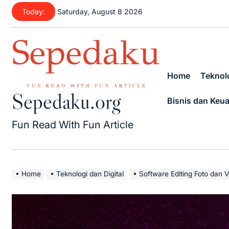
Skip
Today:
Saturday, August 8 2026
to
content
Home
Teknolo
Sepedaku.org
Bisnis dan Keu
Fun Read With Fun Article
Home
Teknologi dan Digital
Software Editing Foto dan 