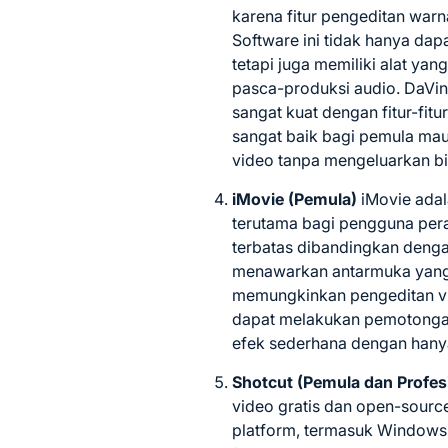
karena fitur pengeditan warn
Software ini tidak hanya dap
tetapi juga memiliki alat ya
pasca-produksi audio. DaVinc
sangat kuat dengan fitur-fit
sangat baik bagi pemula mau
video tanpa mengeluarkan bi
iMovie (Pemula)
iMovie adal
terutama bagi pengguna pera
terbatas dibandingkan denga
menawarkan antarmuka yang
memungkinkan pengeditan vi
dapat melakukan pemotongan
efek sederhana dengan hanya
Shotcut (Pemula dan Profes
video gratis dan open-sourc
platform, termasuk Windows