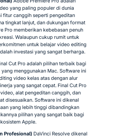
ional)
Adobe Premiere Pro adalah
ideo yang paling populer di dunia
 fitur canggih seperti pengeditan
na tingkat lanjut, dan dukungan format
iere Pro memberikan kebebasan penuh
reasi. Walaupun cukup rumit untuk
rkomitmen untuk belajar video editing
adalah investasi yang sangat berharga.
nal Cut Pro adalah pilihan terbaik bagi
al yang menggunakan Mac. Software ini
iting video kelas atas dengan alur
kinerja yang sangat cepat. Final Cut Pro
ideo, alat pengeditan canggih, dan
 disesuaikan. Software ini dikenal
n yang lebih tinggi dibandingkan
kannya pilihan yang sangat baik bagi
ekosistem Apple.
n Profesional)
DaVinci Resolve dikenal